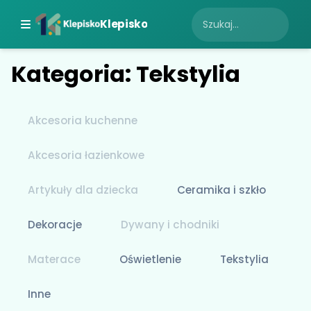
Klepisko
Kategoria: Tekstylia
Akcesoria kuchenne
Akcesoria łazienkowe
Artykuły dla dziecka
Ceramika i szkło
Dekoracje
Dywany i chodniki
Materace
Oświetlenie
Tekstylia
Inne