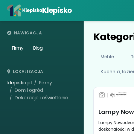
Klepisko
Kategori
NAWIGACJA
Firmy
Blog
Meble
T
Kuchnia, łazie
LOKALIZACJA
klepisko.pl
Firmy
Dom i ogród
Dekoracje i oświetlenie
Lampy Now
Lampy Nowodvors
doskonałości w dz