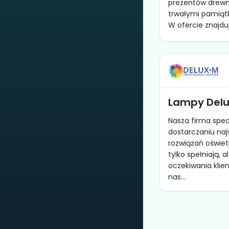
prezentów drewni
trwałymi pamiątk
W ofercie znajdują
Lampy Delu
Nasza firma specj
dostarczaniu naj
rozwiązań oświet
tylko spełniają, a
oczekiwania klie
nas...