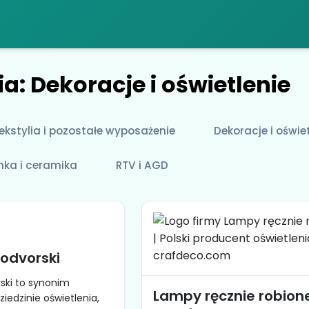
a: Dekoracje i oświetlenie
ekstylia i pozostałe wyposażenie
Dekoracje i oświe
nka i ceramika
RTV i AGD
odvorski
ki to synonim
Lampy ręcznie robione
iedzinie oświetlenia,