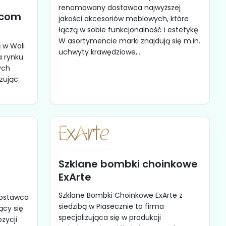
renomowany dostawca najwyższej
.com
jakości akcesoriów meblowych, które
łączą w sobie funkcjonalność i estetykę.
W asortymencie marki znajdują się m.in.
 w Woli
uchwyty krawędziowe,...
a rynku
ych
izując
Szklane bombki choinkowe
ExArte
Szklane Bombki Choinkowe ExArte z
dostawca
siedzibą w Piasecznie to firma
ący się
specjalizująca się w produkcji
zycji