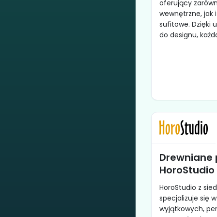
oferujący zarówn
wewnętrzne, jak
sufitowe. Dzięki
do designu, każda
Drewniane 
HoroStudio
HoroStudio z sie
specjalizuje się 
wyjątkowych, pe