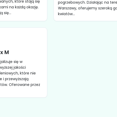
anych, które stają się
pogrzebowych. Działając na ter
ami na każdą okazję.
Warszawy, oferujemy szeroką 
 się...
kwiatów...
x M
alizuje się w
wyższej jakości
leniowych, które nie
le i przewyższają
ntów. Oferowane przez