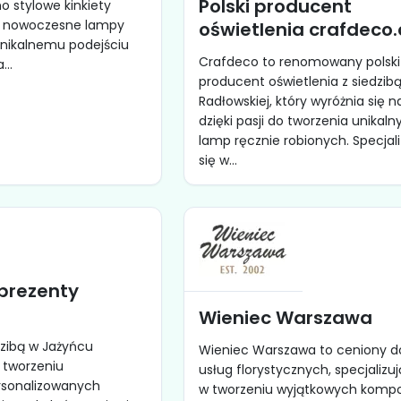
Polski producent
o stylowe kinkiety
 i nowoczesne lampy
oświetlenia crafdeco
 unikalnemu podejściu
Crafdeco to renomowany polski
...
producent oświetlenia z siedzibą
Radłowskiej, który wyróżnia się n
dzięki pasji do tworzenia unikaln
lamp ręcznie robionych. Specjal
się w...
prezenty
Wieniec Warszawa
dzibą w Jażyńcu
Wieniec Warszawa to ceniony 
w tworzeniu
usług florystycznych, specjalizuj
rsonalizowanych
w tworzeniu wyjątkowych kompo