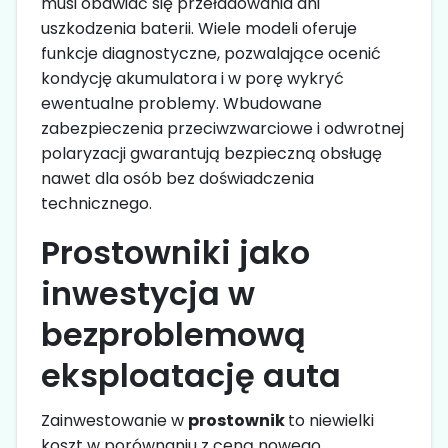
musi obawiać się przeładowania ani
uszkodzenia baterii. Wiele modeli oferuje
funkcje diagnostyczne, pozwalające ocenić
kondycję akumulatora i w porę wykryć
ewentualne problemy. Wbudowane
zabezpieczenia przeciwzwarciowe i odwrotnej
polaryzacji gwarantują bezpieczną obsługę
nawet dla osób bez doświadczenia
technicznego.
Prostowniki jako
inwestycja w
bezproblemową
eksploatację auta
Zainwestowanie w
prostownik
to niewielki
koszt w porównaniu z ceną nowego