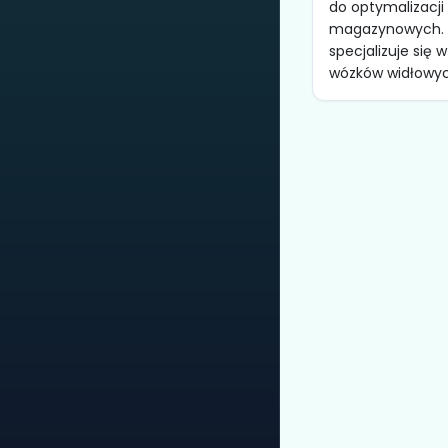
do optymalizacj
magazynowych. 
specjalizuje się 
wózków widłowych