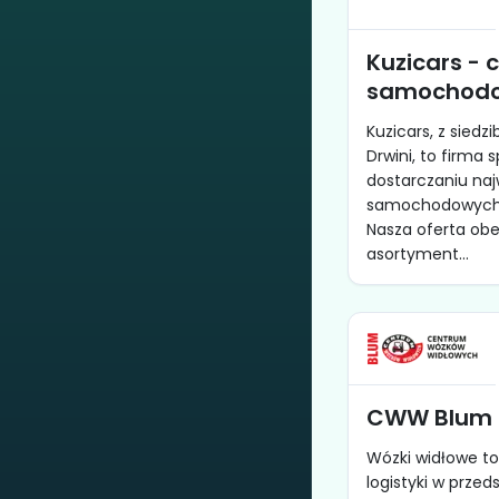
Kuzicars - 
samochod
Kuzicars, z siedz
Drwini, to firma 
dostarczaniu najw
samochodowych 
Nasza oferta obe
asortyment...
CWW Blum -
Wózki widłowe t
logistyki w prze