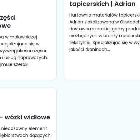
tapicerskich | Adrian
Hurtownia materiałów tapicersk
części
Adrian zlokalizowana w Gliwicac
owe
dostawca szerokiej gamy produ
niezbędnych w branży meblarskie
ibą w malowniczej
tekstylnej. Specjalizując się w wy
specjalizująca się w
jakości tkaninach...
yższej jakości części
i usług naprawczych.
jmuje szeroki
 wózki widłowe
o nieodzowny element
dsiębiorstwach dążących