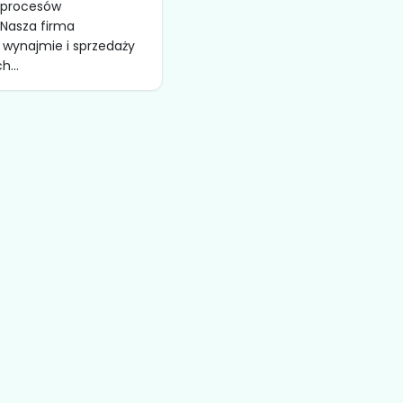
i procesów
Nasza firma
w wynajmie i sprzedaży
...