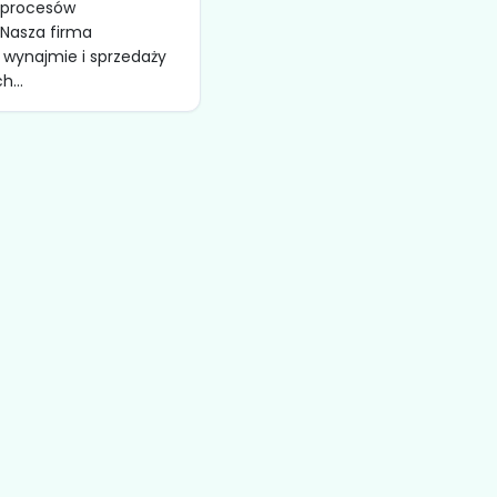
i procesów
Nasza firma
w wynajmie i sprzedaży
...