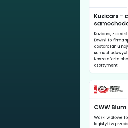
Kuzicars - 
samochod
Kuzicars, z siedz
Drwini, to firma 
dostarczaniu najw
samochodowych 
Nasza oferta obe
asortyment...
CWW Blum -
Wózki widłowe t
logistyki w prze