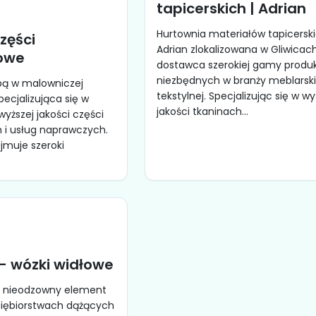
tapicerskich | Adrian
Hurtownia materiałów tapicersk
części
Adrian zlokalizowana w Gliwicac
owe
dostawca szerokiej gamy produ
niezbędnych w branży meblarskie
ibą w malowniczej
tekstylnej. Specjalizując się w wy
specjalizująca się w
jakości tkaninach...
yższej jakości części
i usług naprawczych.
jmuje szeroki
 wózki widłowe
o nieodzowny element
dsiębiorstwach dążących