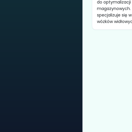
do optymalizacj
magazynowych. 
specjalizuje się 
wózków widłowych