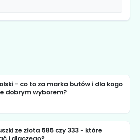
olski - co to za marka butów i dla kogo
ie dobrym wyborem?
szki ze złota 585 czy 333 - które
ć i dlaczego?