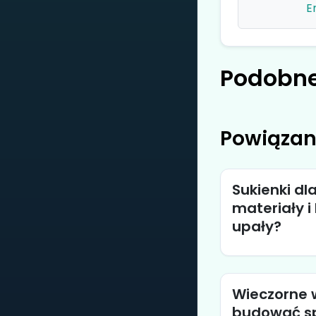
E
Podobne
Powiązan
Sukienki dl
materiały i
upały?
Wieczorne w
budować sp