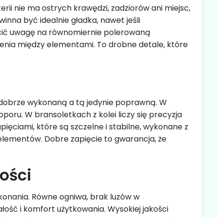
rii nie ma ostrych krawędzi, zadziorów ani miejsc,
inna być idealnie gładka, nawet jeśli
ócić uwagę na równomiernie polerowaną
enia między elementami. To drobne detale, które
ią dobrze wykonaną a tą jedynie poprawną. W
poru. W bransoletkach z kolei liczy się precyzja
apięciami, które są szczelne i stabilne, wykonane z
lementów. Dobre zapięcie to gwarancja, że
łości
ykonania. Równe ogniwa, brak luzów w
ość i komfort użytkowania. Wysokiej jakości