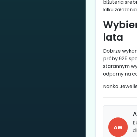
biżuteria sre
kilku założenia
Wybier
lata
Dobrze wykonan
próby 925 spe
starannym wyk
odporny na co
Nanka Jewelle
A
E
AW
d