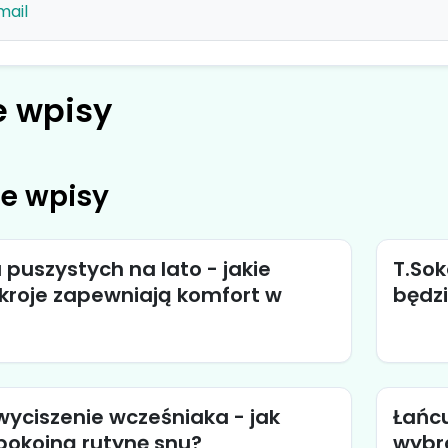
mail
 wpisy
e wpisy
a puszystych na lato - jakie
T.Sok
 kroje zapewniają komfort w
będz
yciszenie wcześniaka - jak
Łańcu
okojną rutynę snu?
wybra