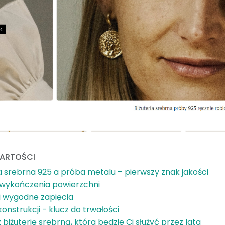
ARTOŚCI
ia srebrna 925 a próba metalu – pierwszy znak jakości
wykończenia powierzchni
 i wygodne zapięcia
onstrukcji - klucz do trwałości
biżuterię srebrną, która będzie Ci służyć przez lata