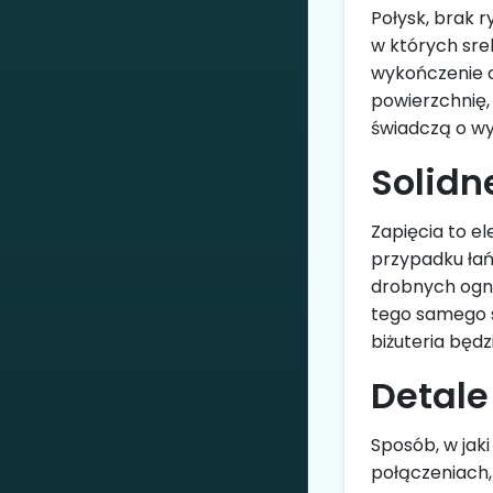
Połysk, brak r
w których sreb
wykończenie c
powierzchnię,
świadczą o wys
Solidn
Zapięcia to e
przypadku łańc
drobnych ogn
tego samego s
biżuteria będ
Detale
Sposób, w jak
połączeniach,