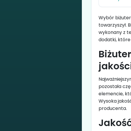
Wybór biżuteri
towarzyszył. B
wykonany z te
dodatki, któr
Biżute
jakośc
Najważniejsz
pozostała czę
elemencie, kt
Wysoka jakość
producenta.
Jakość