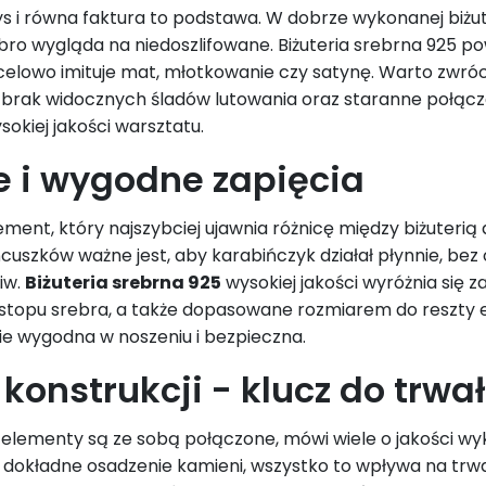
ys i równa faktura to podstawa. W dobrze wykonanej biżute
ro wygląda na niedoszlifowane. Biżuteria srebrna 925 pow
elowo imituje mat, młotkowanie czy satynę. Warto zwr
 brak widocznych śladów lutowania oraz staranne połącz
okiej jakości warsztatu.
e i wygodne zapięcia
lement, który najszybciej ujawnia różnicę między biżuter
uszków ważne jest, aby karabińczyk działał płynnie, bez o
iw.
Biżuteria srebrna 925
wysokiej jakości wyróżnia się z
topu srebra, a także dopasowane rozmiarem do reszty e
zie wygodna w noszeniu i bezpieczna.
 konstrukcji - klucz do trwa
i elementy są ze sobą połączone, mówi wiele o jakości w
 dokładne osadzenie kamieni, wszystko to wpływa na trwał