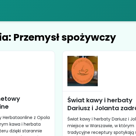
ia: Przemysł spożywczy
rnetowy
Świat kawy i herbaty
ine
Dariusz i Jolanta zadr
y Herbataonline z Opola
Świat kawy i herbaty Dariusz i Jo
órym kawa i herbata
miejsce w Warszawie, w którym
eru dzięki starannie
tradycyjne receptury spotykają s