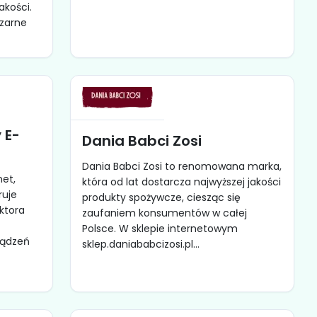
akości.
czarne
 E-
Dania Babci Zosi
Dania Babci Zosi to renomowana marka,
net,
która od lat dostarcza najwyższej jakości
ruje
produkty spożywcze, ciesząc się
ktora
zaufaniem konsumentów w całej
Polsce. W sklepie internetowym
ządzeń
sklep.daniababcizosi.pl...