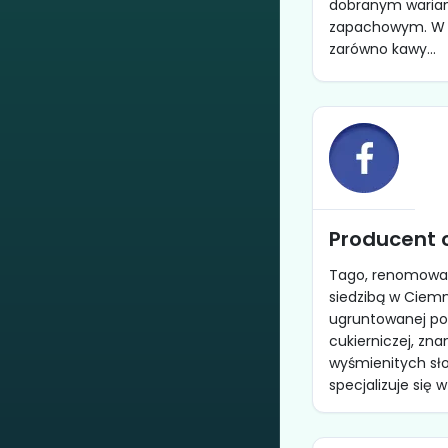
dobranym waria
zapachowym. W o
zarówno kawy...
Producent 
Tago, renomowan
siedzibą w Ciem
ugruntowanej poz
cukierniczej, zna
wyśmienitych sło
specjalizuje się w