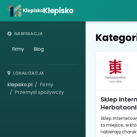
Klepisko
Kategor
NAWIGACJA
Firmy
Blog
LOKALIZACJA
klepisko.pl
Firmy
Przemysł spożywczy
Sklep Inte
Herbataonl
Sklep Internetow
to miejsce, w kt
nabierają charakt