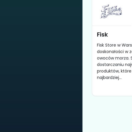
Fisk
Fisk Store w War
doskonałości w z
owoców morza. S
dostarczaniu naj
produktów, które
najbardziej...