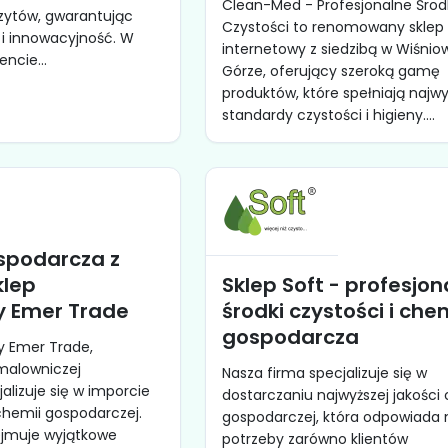
Clean-Med - Profesjonalne Środ
zytów, gwarantując
Czystości to renomowany sklep
 i innowacyjność. W
internetowy z siedzibą w Wiśnio
ncie...
Górze, oferujący szeroką gamę
produktów, które spełniają najw
standardy czystości i higieny....
spodarcza z
klep
Sklep Soft - profesjon
y Emer Trade
środki czystości i che
gospodarcza
y Emer Trade,
malowniczej
Nasza firma specjalizuje się w
jalizuje się w imporcie
dostarczaniu najwyższej jakości
 chemii gospodarczej.
gospodarczej, która odpowiada 
ejmuje wyjątkowe
potrzeby zarówno klientów