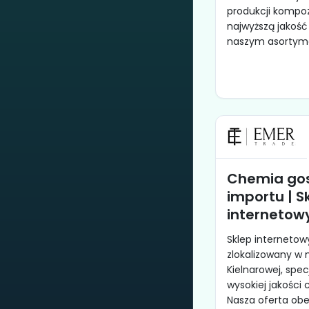
produkcji kompo
najwyższą jakość
naszym asortyme
Chemia go
importu | S
internetow
Sklep internetow
zlokalizowany w 
Kielnarowej, spec
wysokiej jakości
Nasza oferta ob