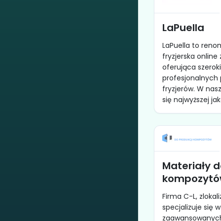
LaPuella
LaPuella to ren
fryzjerska online
oferująca szerok
profesjonalnych
fryzjerów. W nas
się najwyższej jako
Materiały d
kompozytów
Firma C-L, zlokal
specjalizuje się 
zaawansowanych