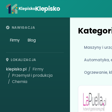
Klepisko
Kategor
NAWIGACJA
Firmy
Blog
Maszyny i urz
Automatyka, e
LOKALIZACJA
klepisko.pl
Firmy
Ogrzewanie, k
Przemysł i produkcja
Chemia