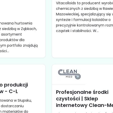
Vitacolloids to producent wyro
chemicznych z siedzibą w Rawi
Mazowieckiej, specjalizujący się
syntezie i formulacji koloidów o
omowana hurtownia
precyzyjnie kontrolowanym roz
 z siedzibą w Ząbkach,
cząstek i stabilności. W...
i asortyment
 produktów dla
zym portfolio znajdują
ści...
o produkcji
 - C-L
Profesjonalne środki
czystości | Sklep
izowana w Słupsku,
internetowy Clean-M
w dostarczaniu
 materiałów do