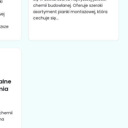
ki
chemii budowlanej. Oferuje szeroki
asortyment pianki montażowej, która
wej
cechuje się...
yższe
alne
mia
 chemii
na