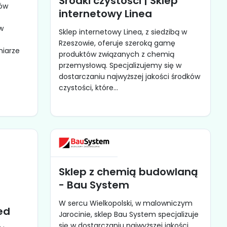
Środki czystości | Sklep
bów
internetowy Linea
e
 w
Sklep internetowy Linea, z siedzibą w
Rzeszowie, oferuje szeroką gamę
miarze
produktów związanych z chemią
przemysłową. Specjalizujemy się w
dostarczaniu najwyższej jakości środków
czystości, które...
Sklep z chemią budowlaną
- Bau System
W sercu Wielkopolski, w malowniczym
ed
Jarocinie, sklep Bau System specjalizuje
się w dostarczaniu najwyższej jakości