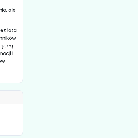
ia, ale
ez lata
enników
ającą
acji i
ów