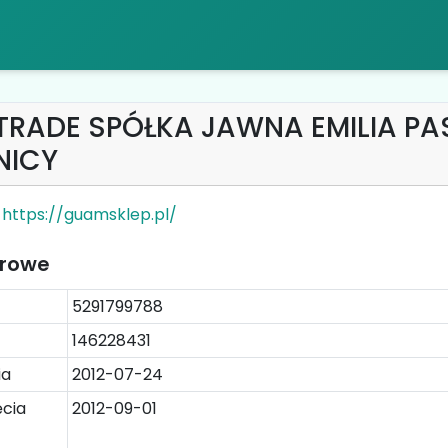
TRADE SPÓŁKA JAWNA EMILIA P
NICY
https://guamsklep.pl/
trowe
5291799788
146228431
ia
2012-07-24
cia
2012-09-01