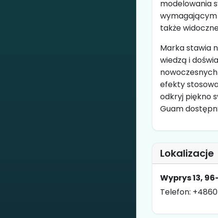
modelowania sy
wymagającym kli
także widoczne
Marka stawia n
wiedzą i doświ
nowoczesnych 
efekty stosowa
odkryj piękno 
Guam dostępny
Lokalizacje
Wyprys 13, 96
Telefon: +4860