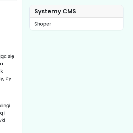
Systemy CMS
Shoper
jąc się
ka
ak
ny, by
lingi
ą i
yki