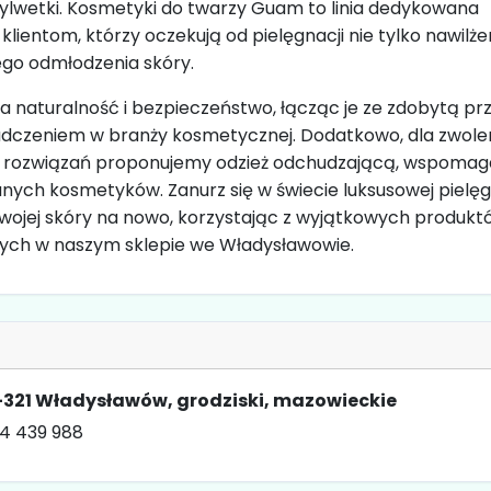
lwetki. Kosmetyki do twarzy Guam to linia dedykowana
entom, którzy oczekują od pielęgnacji nie tylko nawilżen
go odmłodzenia skóry.
a naturalność i bezpieczeństwo, łącząc je ze zdobytą prz
adczeniem w branży kosmetycznej. Dodatkowo, dla zwol
rozwiązań proponujemy odzież odchudzającą, wspomag
nych kosmetyków. Zanurz się w świecie luksusowej pielęgn
swojej skóry na nowo, korzystając z wyjątkowych produkt
ch w naszym sklepie we Władysławowie.
-321 Władysławów, grodziski, mazowieckie
4 439 988