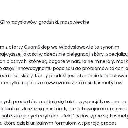
321 Władysławów, grodziski, mazowieckie
m z oferty GuamSklep we Władysławowie to synonim
ajwyższej jakości w dziedzinie pielęgnacji skóry. Specjalizu
h błotnych, które są bogate w naturalne minerały, mar
e dzięki innowacyjnemu podejściu do problemów takich j
ta jędrności skóry. Każdy produkt jest starannie kontrolowa
tom tylko najlepsze rozwiązania z zakresu kosmetyków
ych produktów znajdują się także wyspecjalizowane pee
 delikatnie złuszczają naskórek, pozostawiając skórę gładk
 osób szukających szybkich efektów dostępne są kosmet
, które dzięki unikalnym formułom wspierają proces