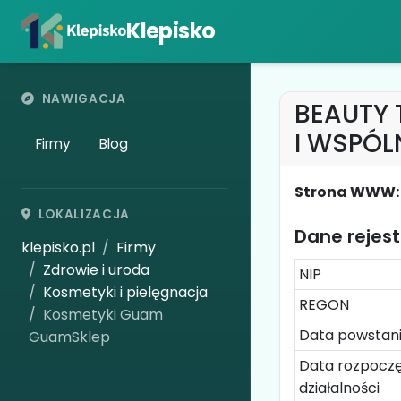
Klepisko
NAWIGACJA
BEAUTY 
I WSPÓL
Firmy
Blog
Strona WWW:
LOKALIZACJA
Dane rejes
klepisko.pl
Firmy
Zdrowie i uroda
NIP
Kosmetyki i pielęgnacja
REGON
Kosmetyki Guam
Data powstan
GuamSklep
Data rozpoczę
działalności