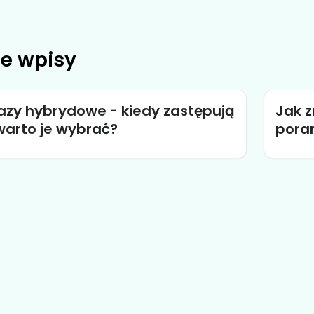
e wpisy
azy hybrydowe - kiedy zastępują
Jak z
 warto je wybrać?
poram