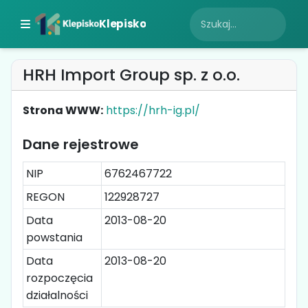
Klepisko
HRH Import Group sp. z o.o.
Strona WWW:
https://hrh-ig.pl/
Dane rejestrowe
NIP
6762467722
REGON
122928727
Data
2013-08-20
powstania
Data
2013-08-20
rozpoczęcia
działalności