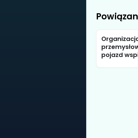
Powiązan
Organizacj
przemysłow
pojazd wspi