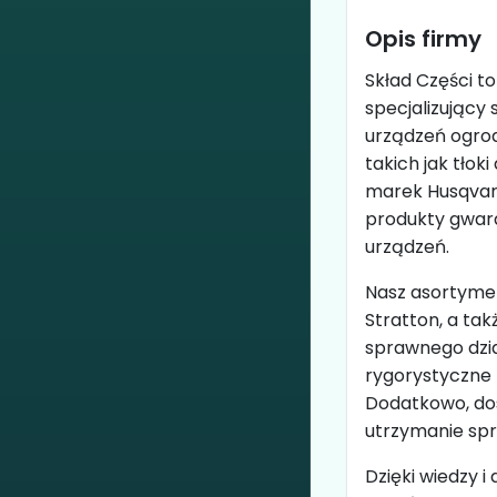
Opis firmy
Skład Części t
specjalizujący 
urządzeń ogrod
takich jak tłok
marek Husqvarn
produkty gwara
urządzeń.
Nasz asortyment
Stratton, a ta
sprawnego dzia
rygorystyczne 
Dodatkowo, do
utrzymanie spr
Dzięki wiedzy i