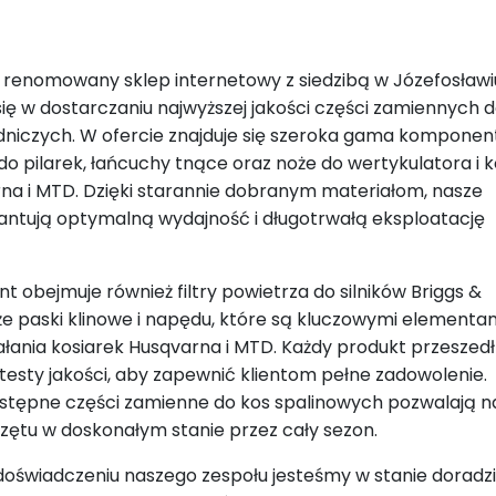
o renomowany sklep internetowy z siedzibą w Józefosławi
się w dostarczaniu najwyższej jakości części zamiennych 
niczych. W ofercie znajduje się szeroka gama komponen
i do pilarek, łańcuchy tnące oraz noże do wertykulatora i 
a i MTD. Dzięki starannie dobranym materiałom, nasze
ntują optymalną wydajność i długotrwałą eksploatację
 obejmuje również filtry powietrza do silników Briggs &
kże paski klinowe i napędu, które są kluczowymi elementa
łania kosiarek Husqvarna i MTD. Każdy produkt przeszedł
testy jakości, aby zapewnić klientom pełne zadowolenie.
stępne części zamienne do kos spalinowych pozwalają n
zętu w doskonałym stanie przez cały sezon.
 doświadczeniu naszego zespołu jesteśmy w stanie doradzi