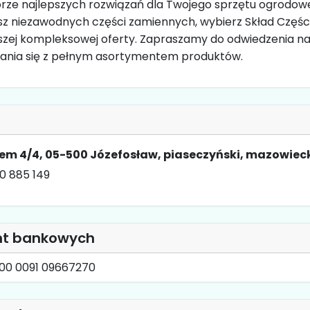
ze najlepszych rozwiązań dla Twojego sprzętu ogrodow
esz niezawodnych części zamiennych, wybierz Skład Części
aszej kompleksowej oferty. Zapraszamy do odwiedzenia na
nania się z pełnym asortymentem produktów.
em 4/4, 05-500 Józefosław, piaseczyński, mazowiec
0 885 149
nt bankowych
000 0091 09667270