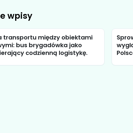
e wpisy
a transportu między obiektami
Sprow
ymi: bus brygadówka jako
wyglą
erający codzienną logistykę.
Polsc