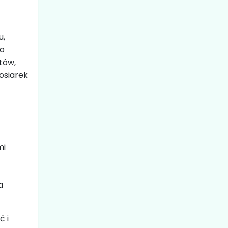
u,
do
tów,
kosiarek
mi
a
ć i