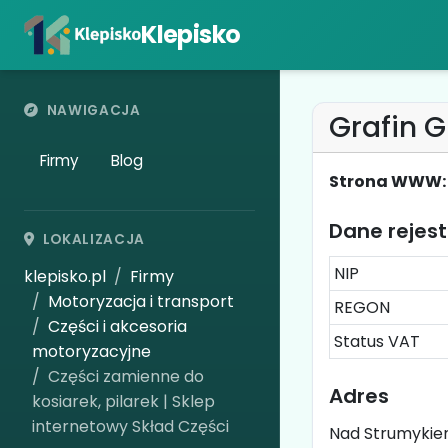
Klepisko
NAWIGACJA
Grafin 
Firmy
Blog
Strona WWW:
Dane rejes
LOKALIZACJA
NIP
klepisko.pl
Firmy
Motoryzacja i transport
REGON
Części i akcesoria
Status VAT
motoryzacyjne
Części zamienne do
Adres
kosiarek, pilarek | Sklep
internetowy Skład Części
Nad Strumykiem