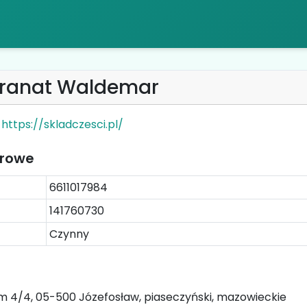
Granat Waldemar
https://skladczesci.pl/
trowe
6611017984
141760730
Czynny
 4/4, 05-500 Józefosław, piaseczyński, mazowieckie