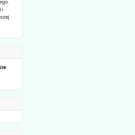
ego.
 i
szej
kie