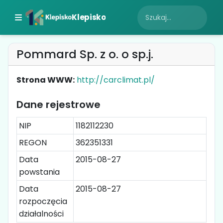
Klepisko
Pommard Sp. z o. o sp.j.
Strona WWW:
http://carclimat.pl/
Dane rejestrowe
NIP
1182112230
REGON
362351331
Data
2015-08-27
powstania
Data
2015-08-27
rozpoczęcia
działalności