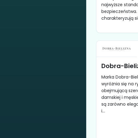
najwyższe standar
bezpieczeństwa. 
charakteryzują si
Dobra-Biel
Marka Dobra-Biel
wyróżnia się na 
obejmującą szero
damskiej i męski
są zarówno elegan
i...