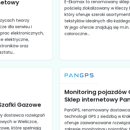
rnetowy
E-Ekomax to renomowany sklep
pościelą zlokalizowany w Kleczy 
który oferuje szeroki asortymen
czycach tworzy
tekstyliów idealnych dla każde
ze dla serwisu i
W jego ofercie znajdują się m.in.
prac elektronicznych,
całoroczne...
ce elektryczne,
ktroników oraz
ztatu...
Monitoring pojazdów 
Sklep internetowy Pa
Szafki Gazowe
PanGPS, renomowany dostawc
y dostawca rozwiązań
technologii GPS z siedzibą w Kra
zowych w Wieliczce,
oferuje zaawansowane rozwiąza
zowe, które spełniają
zakresie monitoringu pojazdów.