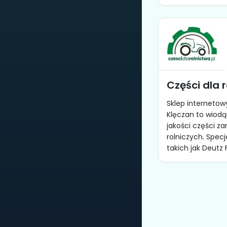
Części dla 
Sklep internetowy
Klęczan to wiod
jakości części 
rolniczych. Specj
takich jak Deutz F