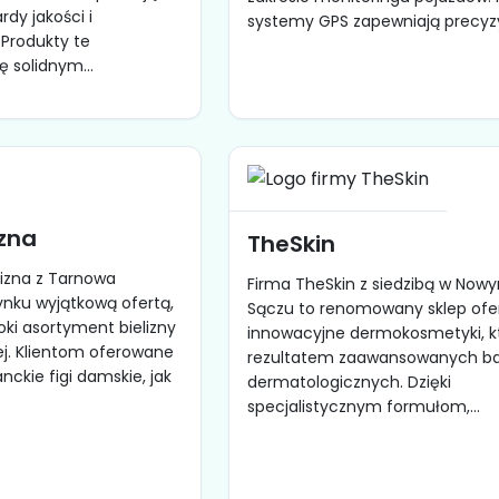
dy jakości i
systemy GPS zapewniają precyzyj
Produkty te
ę solidnym...
izna
TheSkin
izna z Tarnowa
Firma TheSkin z siedzibą w Now
rynku wyjątkową ofertą,
Sączu to renomowany sklep ofe
ki asortyment bielizny
innowacyjne dermokosmetyki, k
ej. Klientom oferowane
rezultatem zaawansowanych b
ckie figi damskie, jak
dermatologicznych. Dzięki
specjalistycznym formułom,...