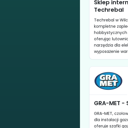
Sklep inte
Techrebal
Techrebal w Wil
kompletne zaplec
hobbystycznych 
oferując lutowni
narzędzia dla ele
wyposażenie wars
GRA-MET - 
GRA-MET, czołow
dla instalacji ga
oferuje szafki ga