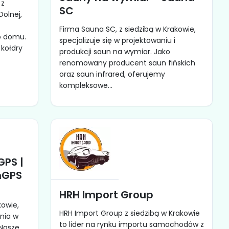
 z
SC
Dolnej,
t
Firma Sauna SC, z siedzibą w Krakowie,
go domu.
specjalizuje się w projektowaniu i
 kołdry
produkcji saun na wymiar. Jako
renomowany producent saun fińskich
oraz saun infrared, oferujemy
kompleksowe...
GPS |
nGPS
HRH Import Group
a
kowie,
HRH Import Group z siedzibą w Krakowie
nia w
to lider na rynku importu samochodów z
 Nasze