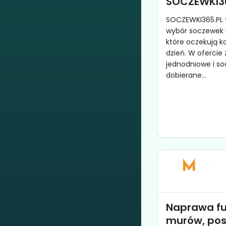
SOCZEWKI3
SOCZEWKI365.PL t
wybór soczewek 
które oczekują k
dzień. W ofercie 
jednodniowe i so
dobierane...
Naprawa f
murów, po