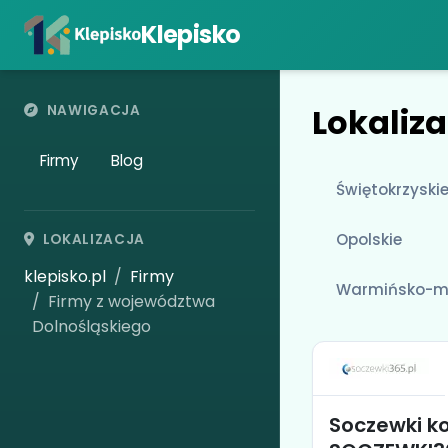
Klepisko
Lokaliza
NAWIGACJA
Firmy
Blog
Świętokrzyski
Opolskie
LOKALIZACJA
klepisko.pl
Firmy
Warmińsko-m
Firmy z województwa
Dolnośląskiego
Soczewki k