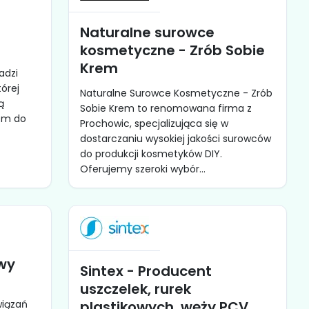
Naturalne surowce
kosmetyczne - Zrób Sobie
Krem
adzi
tórej
Naturalne Surowce Kosmetyczne - Zrób
ą
Sobie Krem to renomowana firma z
iem do
Prochowic, specjalizująca się w
dostarczaniu wysokiej jakości surowców
do produkcji kosmetyków DIY.
Oferujemy szeroki wybór...
wy
Sintex - Producent
uszczelek, rurek
wiązań
plastikowych, węży PCV