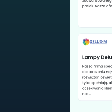
zaawansowanego
pasiek. Nasza ofe
Lampy Delu
Nasza firma specj
dostarczaniu naj
rozwiązań oświet
tylko spełniają, a
oczekiwania klie
nas...