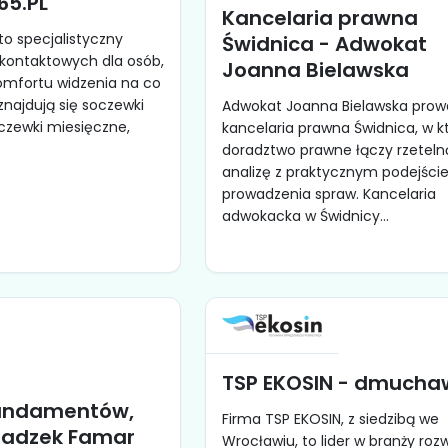
65.PL
Kancelaria prawna
o specjalistyczny
Świdnica - Adwokat
kontaktowych dla osób,
Joanna Bielawska
omfortu widzenia na co
znajdują się soczewki
Adwokat Joanna Bielawska prow
czewki miesięczne,
kancelaria prawna Świdnica, w k
doradztwo prawne łączy rzeteln
analizę z praktycznym podejśc
prowadzenia spraw. Kancelaria
adwokacka w Świdnicy...
TSP EKOSIN - dmucha
undamentów,
Firma TSP EKOSIN, z siedzibą we
sadzek Famar
Wrocławiu, to lider w branży roz