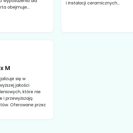
 wyposażenia dla
i instalacji ceramicznych...
rta obejmuje...
x M
alizuje się w
wyższej jakości
leniowych, które nie
le i przewyższają
ntów. Oferowane przez