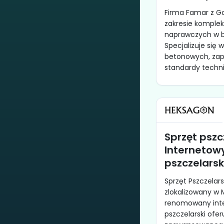
Firma Famar z G
zakresie komple
naprawczych w 
Specjalizuje się
betonowych, zap
standardy technic
Sprzęt pszcz
Internetow
pszczelars
Sprzęt Pszczelar
zlokalizowany w 
renomowany inte
pszczelarski ofer