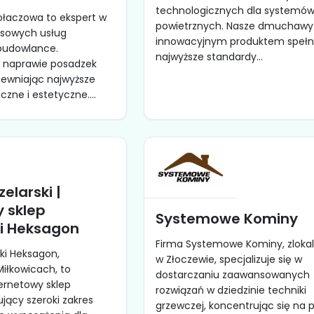
technologicznych dla systemó
ołaczowa to ekspert w
powietrznych. Nasze dmuchawy
ksowych usług
innowacyjnym produktem spełn
budowlance.
najwyższe standardy...
 w naprawie posadzek
ewniając najwyższe
zne i estetyczne....
elarski |
y sklep
Systemowe Kominy
ki Heksagon
Firma Systemowe Kominy, zloka
ski Heksagon,
w Złoczewie, specjalizuje się w
Miłkowicach, to
dostarczaniu zaawansowanych
rnetowy sklep
rozwiązań w dziedzinie techniki
ujący szeroki zakres
grzewczej, koncentrując się na p