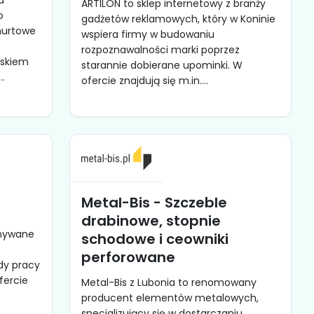
a
ARTILON to sklep internetowy z branży
o
gadżetów reklamowych, który w Koninie
hurtowe
wspiera firmy w budowaniu
rozpoznawalności marki poprzez
iskiem
starannie dobierane upominki. W
..
ofercie znajdują się m.in....
Metal-Bis - Szczeble
drabinowe, stopnie
onywane
schodowe i ceowniki
perforowane
dy pracy
fercie
Metal-Bis z Lubonia to renomowany
producent elementów metalowych,
specjalizujący się w dostarczaniu