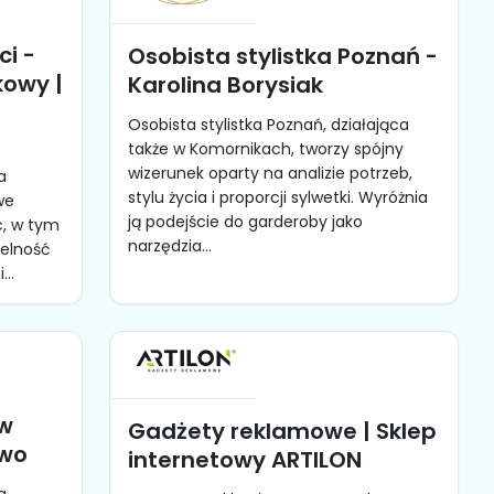
i -
Osobista stylistka Poznań -
owy |
Karolina Borysiak
Osobista stylistka Poznań, działająca
także w Komornikach, tworzy spójny
wizerunek oparty na analizie potrzeb,
a
stylu życia i proporcji sylwetki. Wyróżnia
we
ją podejście do garderoby jako
c, w tym
narzędzia...
telność
..
ów
Gadżety reklamowe | Sklep
owo
internetowy ARTILON