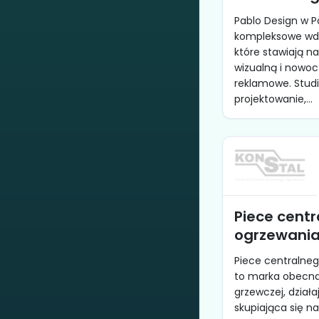
Pablo Design w P
kompleksowe wdr
które stawiają na
wizualną i nowoc
reklamowe. Studi
projektowanie,...
Piece cent
ogrzewania
Piece centralneg
to marka obecna 
grzewczej, działa
skupiająca się na