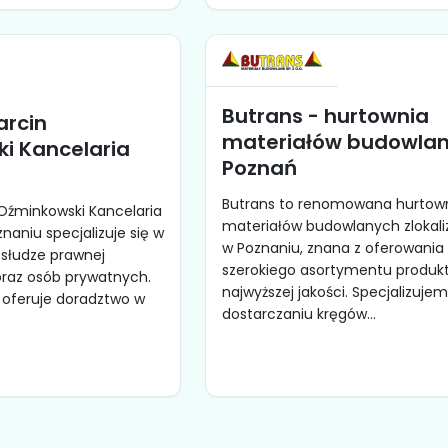
Butrans - hurtownia
rcin
materiałów budowla
i Kancelaria
Poznań
a
Butrans to renomowana hurtow
Oźminkowski Kancelaria
materiałów budowlanych zlokal
aniu specjalizuje się w
w Poznaniu, znana z oferowania
słudze prawnej
szerokiego asortymentu produk
oraz osób prywatnych.
najwyższej jakości. Specjalizujem
 oferuje doradztwo w
dostarczaniu kręgów...