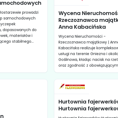
samochodowych
Wycena Nieruchomośc
 Rostarzewie prowadzi
zep samochodowych
Rzeczoznawca majątk
zyczepek
Anna Kabacińska
, dopasowanych do
wek, materiałów i
Wycena Nieruchomości -
cego stabilnego...
Rzeczoznawca majątkowy | Ann
Kabacińska realizuje komplekso
usługi na terenie Gniezna i okoli
Goślinowa, kładąc nacisk na rze
oraz zgodność z obowiązującymi.
Hurtownia fajerwerk
Hurtownia fajerwerk
gn