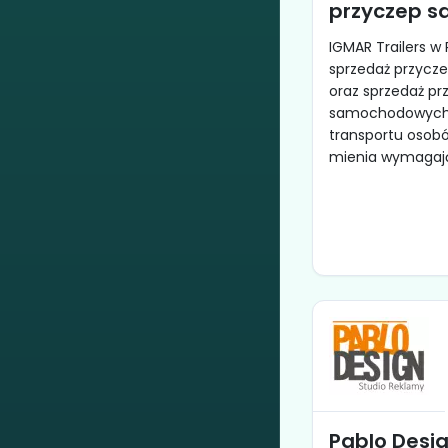
przyczep 
IGMAR Trailers w
sprzedaż przyc
oraz sprzedaż pr
samochodowych
transportu osobó
mienia wymagają
Pablo Desi