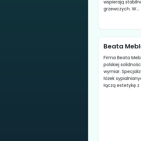
wspierają stabiln
grzewczych. W...
Beata Mebl
Firma Beata Meb
polskiej solidnoś
wymiar. Specjaliz
łóżek sypialniany
łączą estetykę z 