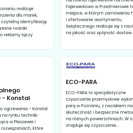
Hurtownia fajerwerków Hurtowni
Fajerwerkowo w Przeźmierowie t
oznaniu realizuje
miejsce, w którym zamówienia 
ożenia dla marek,
i ofertowanie asortymentu
 czytelną identyfikację
świątecznego realizuje się z nac
zesne nośniki
na jakość oraz spójność dostaw..
o reklamy łączy
ECO-PARA
ralnego
ECO-PARA to specjalistyczne
 - Konstal
czyszczenie przemysłowe wyk
parą w Poznaniu, z naciskiem na
o ogrzewania - Konstal
skuteczność i bezpieczne meto
na rynku techniki
na różnych powierzchniach. W o
jąca w Pleszewie i
znajduje się czyszczenie...
 rozwiązaniach, które