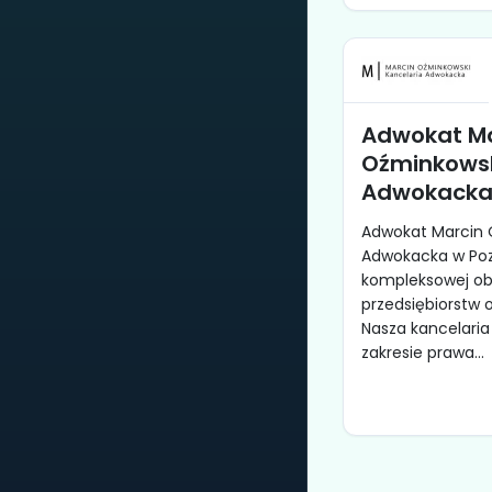
Adwokat Ma
Oźminkowsk
Adwokack
Adwokat Marcin 
Adwokacka w Pozn
kompleksowej ob
przedsiębiorstw 
Nasza kancelaria
zakresie prawa...