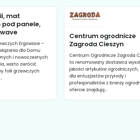
ii, mat
 pod panele,
gowave
Centrum ogrodnicze
Zagroda Cieszyn
zewczych Ergowave –
wiązania dla Domu
Centrum Ogrodnicze Zagroda C
wnych i nowoczesnych
to renomowany dostawca wysok
a, warto zwrócić
jakości artykułów ogrodniczych, 
 folii grzewczych
dla entuzjastów przyrody i
.
profesjonalistów z branży ogrodn
ofercie znajdują...