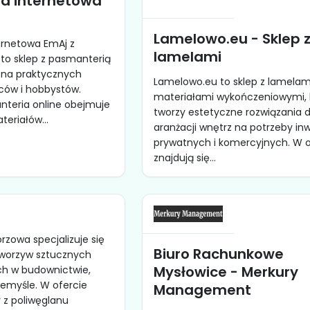
a internetowa
Lamelowo.eu - Sklep 
ernetowa EmAj z
lamelami
to sklep z pasmanterią
na praktycznych
Lamelowo.eu to sklep z lamelami
ców i hobbystów.
materiałami wykończeniowymi, 
teria online obejmuje
tworzy estetyczne rozwiązania 
eriałów...
aranżacji wnętrz na potrzeby inw
prywatnych i komercyjnych. W o
znajdują się...
orzowa specjalizuje się
Biuro Rachunkowe
tworzyw sztucznych
Mysłowice - Merkury
h w budownictwie,
zemyśle. W ofercie
Management
y z poliwęglanu