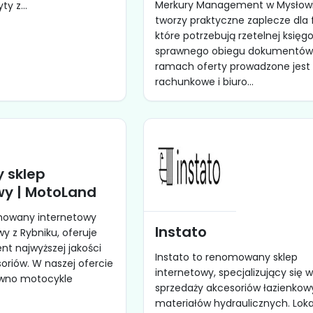
Merkury Management w Mysłow
y z...
tworzy praktyczne zaplecze dla 
które potrzebują rzetelnej księgo
sprawnego obiegu dokumentów
ramach oferty prowadzone jest 
rachunkowe i biuro...
y sklep
y | MotoLand
mowany internetowy
Instato
y z Rybniku, oferuje
t najwyższej jakości
Instato to renomowany sklep
soriów. W naszej ofercie
internetowy, specjalizujący się 
ówno motocykle
sprzedaży akcesoriów łazienkow
materiałów hydraulicznych. Loka