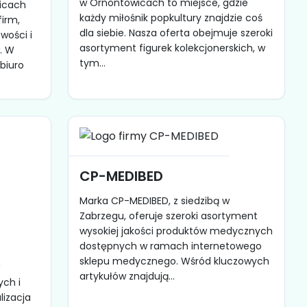
w Ornontowicach to miejsce, gdzie
icach
każdy miłośnik popkultury znajdzie coś
firm,
dla siebie. Nasza oferta obejmuje szeroki
wości i
asortyment figurek kolekcjonerskich, w
. W
tym...
biuro
CP-MEDIBED
Marka CP-MEDIBED, z siedzibą w
Zabrzegu, oferuje szeroki asortyment
wysokiej jakości produktów medycznych
dostępnych w ramach internetowego
sklepu medycznego. Wśród kluczowych
w
artykułów znajdują...
ych i
lizacja