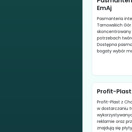
Pasmanteri
EmAj
Pasmanteria int
Tarnowskich Gór 
skoncentrowany 
potrzebach twór
Dostępna pasman
bogaty wybór mat
Profit-Plast
Profit-Plast z Ch
w dostarczaniu 
wykorzystywanyc
reklamie oraz pr
znajdują się płyt