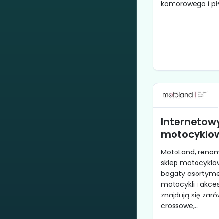
komorowego i płyt
Internetow
motocyklow
MotoLand, reno
sklep motocyklow
bogaty asortymen
motocykli i akce
znajdują się zar
crossowe,...