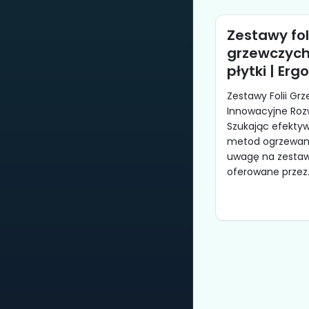
Zestawy fol
grzewczych
płytki | Er
Zestawy Folii Gr
Innowacyjne Roz
Szukając efekty
metod ogrzewani
uwagę na zestawy
oferowane przez..