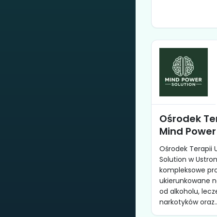
Ośrodek Ter
Mind Power 
Ośrodek Terapii 
Solution w Ustron
kompleksowe pr
ukierunkowane na
od alkoholu, lecz
narkotyków oraz..